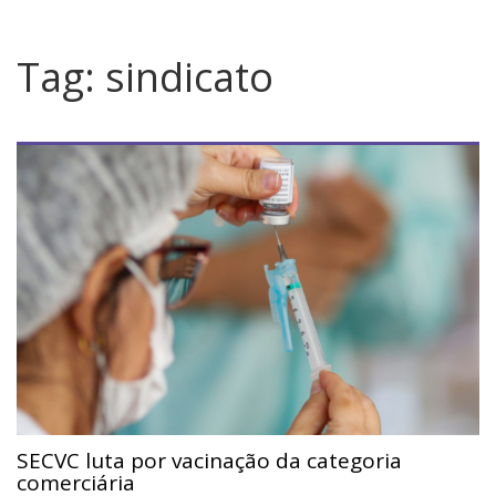
u
i
s
Tag:
sindicato
a
r
p
o
r
:
SECVC luta por vacinação da categoria
comerciária