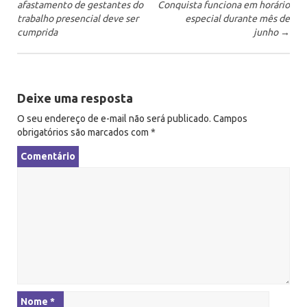
afastamento de gestantes do
Conquista funciona em horário
a
trabalho presencial deve ser
especial durante mês de
v
cumprida
junho
→
e
g
a
Deixe uma resposta
ç
ã
O seu endereço de e-mail não será publicado.
Campos
obrigatórios são marcados com
*
o
Comentário
Nome
*