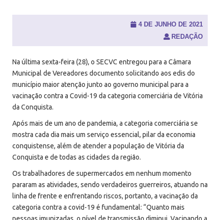
u
i
s
4 DE JUNHO DE 2021
a
REDAÇÃO
r
p
o
Na última sexta-feira (28), o SECVC entregou para a Câmara
r
Municipal de Vereadores documento solicitando aos edis do
:
município maior atenção junto ao governo municipal para a
vacinação contra a Covid-19 da categoria comerciária de Vitória
da Conquista.
Após mais de um ano de pandemia, a categoria comerciária se
mostra cada dia mais um serviço essencial, pilar da economia
conquistense, além de atender a população de Vitória da
Conquista e de todas as cidades da região.
Os trabalhadores de supermercados em nenhum momento
pararam as atividades, sendo verdadeiros guerreiros, atuando na
linha de frente e enfrentando riscos, portanto, a vacinação da
categoria contra a covid-19 é fundamental: “Quanto mais
pessoas imunizadas, o nível de transmissão diminui. Vacinando a