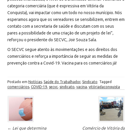
categoria comerciária (que é expressiva em Vitória da
Conquista), vai impactar como um todo no nosso munícipio. Nós
esperamos agora que os vereadores se sensibilizem, entrem em
contato com a secretaria de saúde e discutam com os seus
pares a possibilidade de uma criação de um projeto de lei”,
reforçou o presidente do SECVC, Joir Souza Sala.
O SECVC segue atento às movimentações e aos direitos dos
comerciários e reforça a importância de seguir as medidas de
prevenção contra a Covid-19. Vacina para os comerciários já!
Postado em
Notícias
,
Saúde do Trabalhador
,
Sindicato
Tagged
comerciários
,
COVID-19
,
secvc
,
sindicato
,
vacina
,
vitóriadaconquista
P
ó
s
-
←
Lei que determina
Comércio de Vitória da
n