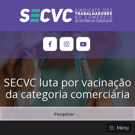
SECVC luta por vacinação
da categoria comerciária
P
e
s
Menu
q