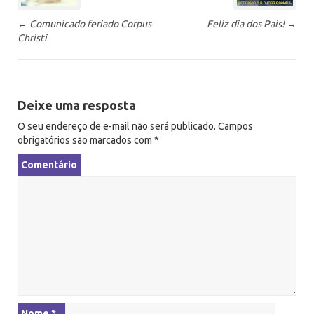
-
←
Comunicado feriado Corpus
Feliz dia dos Pais!
→
n
Christi
a
v
e
g
Deixe uma resposta
a
O seu endereço de e-mail não será publicado.
Campos
ç
obrigatórios são marcados com
*
ã
Comentário
o
Nome
*