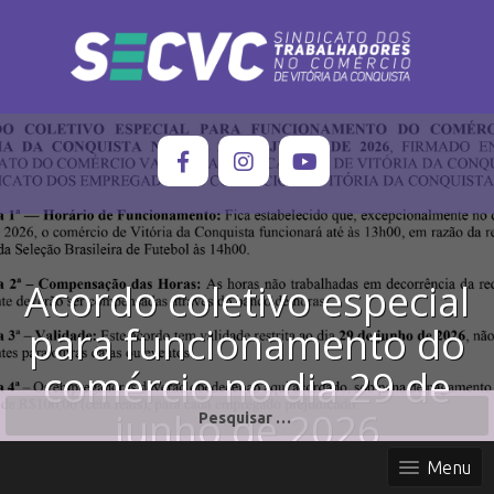
Acordo coletivo especial
para funcionamento do
comércio no dia 29 de
P
junho de 2026
e
s
Menu
q