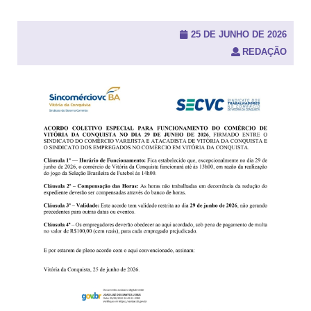
u
i
s
25 DE JUNHO DE 2026
a
REDAÇÃO
r
p
o
r
: