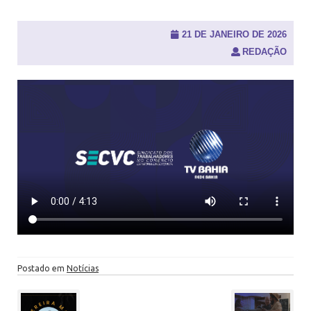
u
i
s
21 DE JANEIRO DE 2026
a
REDAÇÃO
r
p
o
r
:
Postado em
Notícias
P