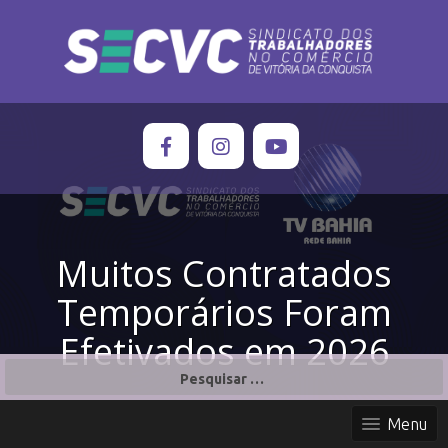
Muitos Contratados
Temporários Foram
Efetivados em 2026
P
e
s
Menu
q