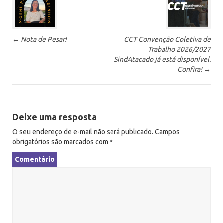
ó
s
-
←
Nota de Pesar!
CCT Convenção Coletiva de
n
Trabalho 2026/2027
a
SindAtacado já está disponível.
v
Confira!
→
e
g
a
Deixe uma resposta
ç
ã
O seu endereço de e-mail não será publicado.
Campos
obrigatórios são marcados com
*
o
Comentário