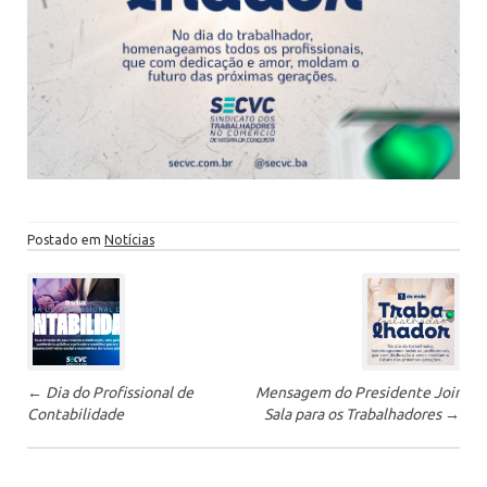
Postado em
Notícias
P
ó
s
-
←
Dia do Profissional de
Mensagem do Presidente Joir
n
Contabilidade
Sala para os Trabalhadores
→
a
v
e