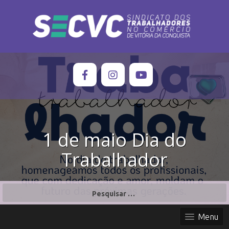
1 de maio Dia do
Trabalhador
P
e
s
Menu
q