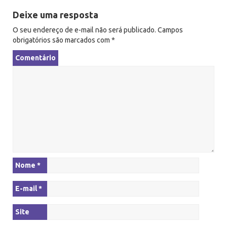
g
Deixe uma resposta
a
O seu endereço de e-mail não será publicado.
Campos
ç
obrigatórios são marcados com
*
ã
Comentário
o
Nome
*
E-mail
*
Site