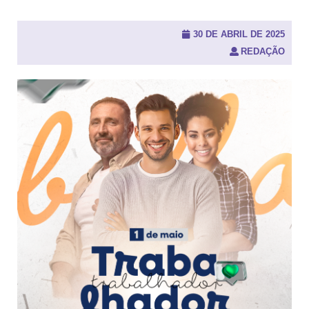
u
i
s
30 DE ABRIL DE 2025
a
REDAÇÃO
r
p
o
r
: