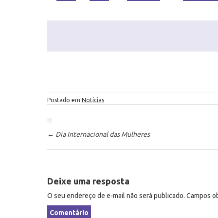
Postado em
Notícias
P
ó
←
Dia Internacional das Mulheres
s
-
n
Deixe uma resposta
a
v
O seu endereço de e-mail não será publicado.
Campos ob
e
Comentário