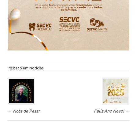
Postado em
Notícias
P
ó
s
-
←
Nota de Pesar
Feliz Ano Novo!
→
n
a
v
e