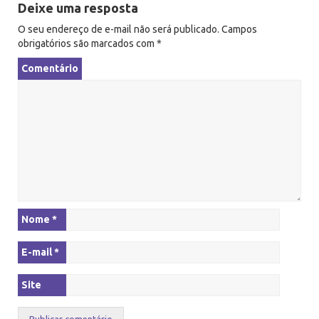
Deixe uma resposta
g
O seu endereço de e-mail não será publicado.
Campos
a
obrigatórios são marcados com
*
ç
Comentário
ã
o
Nome
*
E-mail
*
Site