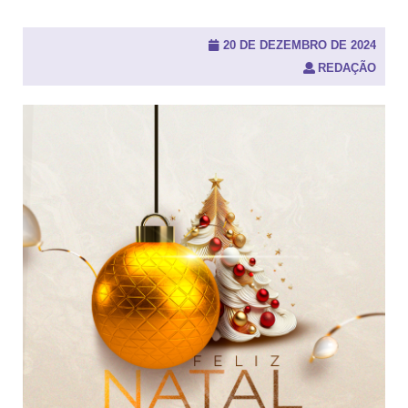
u
i
s
20 DE DEZEMBRO DE 2024
a
REDAÇÃO
r
p
o
r
: