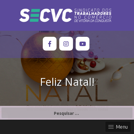
Feliz Natal!
P
e
s
Menu
q