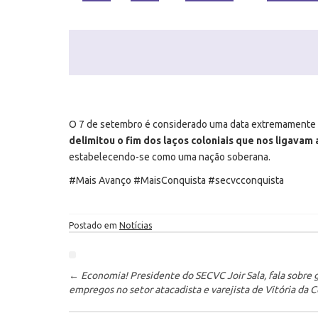
O 7 de setembro é considerado uma data extremamente 
delimitou o fim dos laços coloniais que nos ligavam 
estabelecendo-se como uma nação soberana.
#Mais Avanço #MaisConquista #secvcconquista
Postado em
Notícias
P
ó
←
Economia! Presidente do SECVC Joir Sala, fala sobre 
s
empregos no setor atacadista e varejista de Vitória da 
-