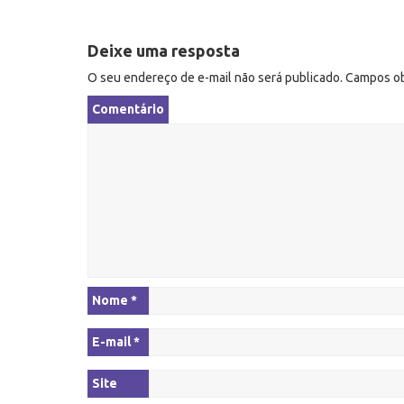
n
a
Deixe uma resposta
v
O seu endereço de e-mail não será publicado.
Campos ob
e
g
Comentário
a
ç
ã
o
Nome
*
E-mail
*
Site