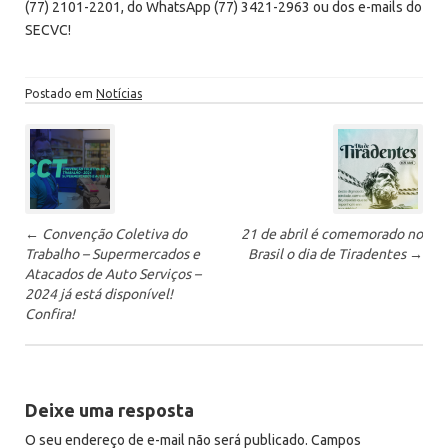
(77) 2101-2201, do WhatsApp (77) 3421-2963 ou dos e-mails do
SECVC!
Postado em
Notícias
P
ó
s
-
←
Convenção Coletiva do
21 de abril é comemorado no
n
Trabalho – Supermercados e
Brasil o dia de Tiradentes
→
a
Atacados de Auto Serviços –
v
2024 já está disponível!
e
Confira!
g
a
ç
Deixe uma resposta
ã
O seu endereço de e-mail não será publicado.
Campos