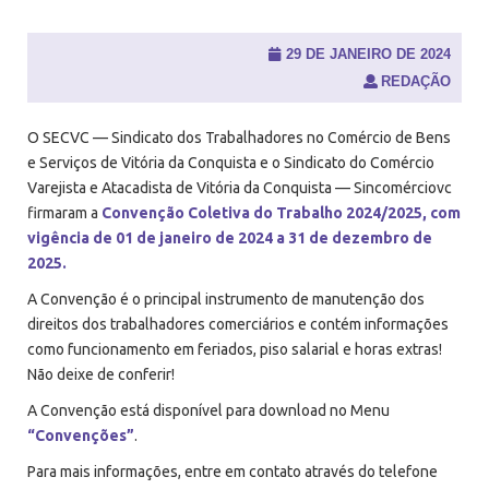
u
i
s
29 DE JANEIRO DE 2024
a
REDAÇÃO
r
p
o
O SECVC — Sindicato dos Trabalhadores no Comércio de Bens
r
e Serviços de Vitória da Conquista e o Sindicato do Comércio
:
Varejista e Atacadista de Vitória da Conquista — Sincomérciovc
firmaram a
Convenção Coletiva do Trabalho 2024/2025, com
vigência de 01 de janeiro de 2024 a 31 de dezembro de
2025.
A Convenção é o principal instrumento de manutenção dos
direitos dos trabalhadores comerciários e contém informações
como funcionamento em feriados, piso salarial e horas extras!
Não deixe de conferir!
A Convenção está disponível para download no Menu
“Convenções”
.
Para mais informações, entre em contato através do telefone