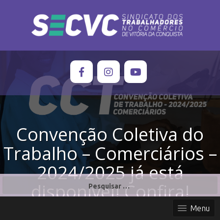
Convenção Coletiva do
Trabalho – Comerciários –
2024/2025 já está
P
disponível! Confira!
e
s
Menu
q