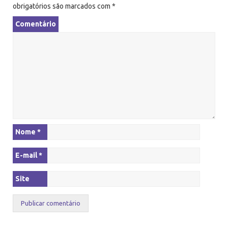
o
obrigatórios são marcados com
*
Comentário
Nome
*
E-mail
*
Site