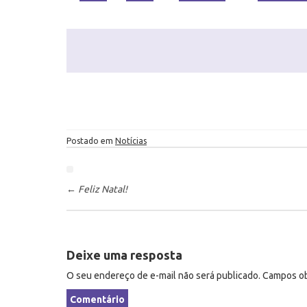
Postado em
Notícias
P
ó
←
Feliz Natal!
s
-
n
Deixe uma resposta
a
v
O seu endereço de e-mail não será publicado.
Campos ob
e
Comentário