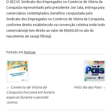
O SECVC Sindicato dos Empregados no Comércio de Vitória da
Conquista representado pelo presidente Joir Sala, entrega para
comerciários contemplados, benefício conquistado pelo
Sindicato dos Empregados no Comércio de Vitória da Conquista,
conforme direito estabelecido na convenção coletiva onde todo
comerciário(a) tem direito ao valor de R$600,00 no ato do
nascimento de seu(a) filho(a).
Postado em
Notícias
P
ó
s
-
←
Comércio de Vitória da
Feliz dia dos Pais!
→
n
Conquista funciona em horário
a
especial durante o período
v
Junino.
e