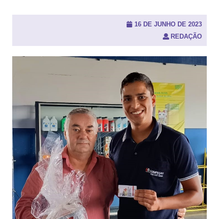
u
i
s
16 DE JUNHO DE 2023
a
REDAÇÃO
r
p
o
r
: