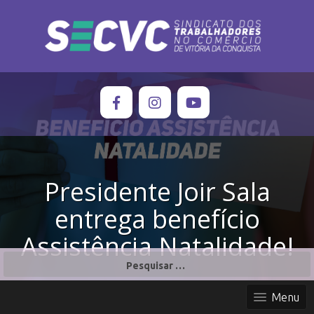
Presidente Joir Sala
entrega benefício
Assistência Natalidade!
P
e
s
Menu
q