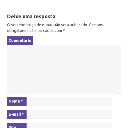
g
a
Deixe uma resposta
ç
ã
O seu endereço de e-mail não será publicado.
Campos
obrigatórios são marcados com
*
o
Comentário
Nome
*
E-mail
*
Site