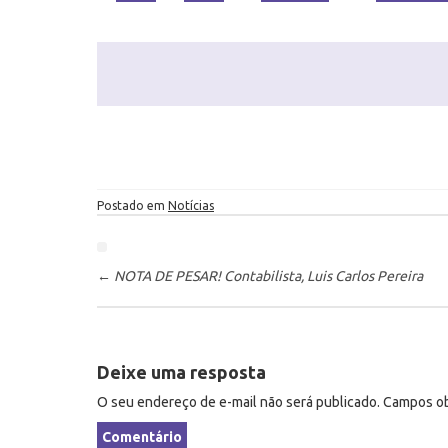
Postado em
Notícias
P
ó
←
NOTA DE PESAR! Contabilista, Luis Carlos Pereira
s
-
n
Deixe uma resposta
a
v
O seu endereço de e-mail não será publicado.
Campos ob
e
Comentário